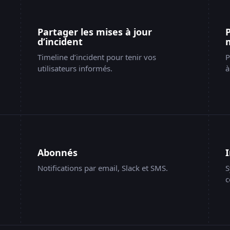
Secure Browser
99.136%
Partager les mises à jour
Secure Apps
d’incident
100.000%
Timeline d’incident pour tenir vos
P
Canvas integration
utilisateurs informés.
à
Brightspace integration
Recevoir les mises à jour
Abonnés
Tous les s
s opérationnels
Notifications par email, Slack et SMS.
S
c
Opérationnel
Opérationnel
MFA S