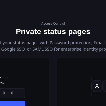
g page
Opérationnel
A
e
Access Control
profiles
Recevoir les mises à jour
Private status pages
t your status pages with Password protection, Email
 Google SSO, or SAML SSO for enterprise identity pro
Tous les systèmes opérationnels
100.000%
ent to
100.00
.com
 0 0
Web App
1