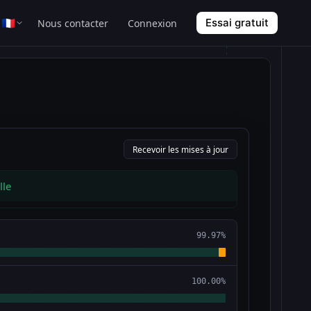
🇫🇷
Essai gratuit
Nous contacter
Connexion
Recevoir les mises à jour
lle
ns un problème sur notre endpoint API.
e sur un correctif.
99.97%