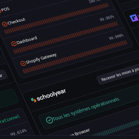
100.000%
POS
99.983%
Checkout
99.998%
Dashboard
Shopify Gateway
r
Recevoir les mises à 
Tous les systèmes opérationnels
ationnel
99.614%