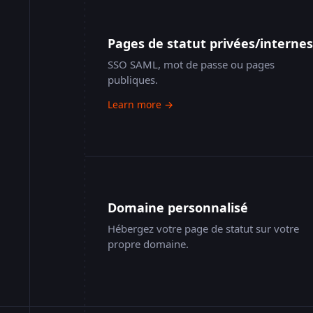
Website
API
Pages de statut privées/internes
SSO SAML, mot de passe ou pages
publiques.
App
Learn more →
JavaScript Client
Domaine personnalisé
Tous les système
Hébergez votre page de statut sur votre
propre domaine.