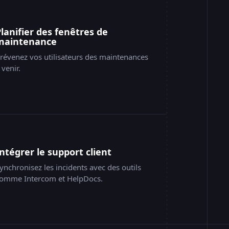
Tous les systèmes opérationnels
Opérationnel
Planifier des fenêtres de
maintenance
Opérationnel
révenez vos utilisateurs des maintenances
Website
 venir.
Recevoir les mises à jour
API
Baseware
Intégrer le support client
ystèmes opérationnels
Search
99.999%
ynchronisez les incidents avec des outils
omme Intercom et HelpDocs.
100.000%
ervice