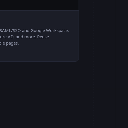
99.999%
th SAML/SSO and Google Workspace.
zure AD, and more. Reuse
ple pages.
Recevoir les mises à jour
rationnels
Opérationnel
99.614%