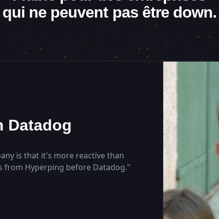
qui ne peuvent pas être down.
Website
API
App
n Datadog
GET
GET
31ms
-
JavaSc
DNS
DNS
104ms
-
ny is that it's more reactive than
POST
POST
77ms
-
ns from Hyperping before Datadog.
"
26s
-
GET
GET
23ms
-
Cron
Cron
96ms
-