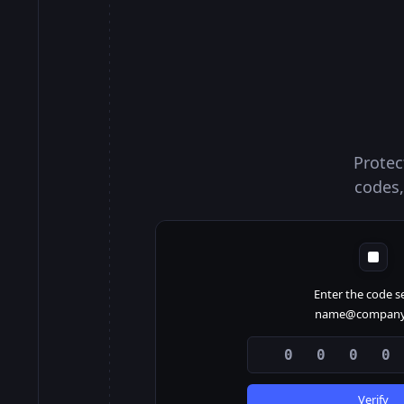
Contra landin
Profile pag
Custom 
Protec
codes,
Enter the code s
name@company
0 0 0 0
Verify