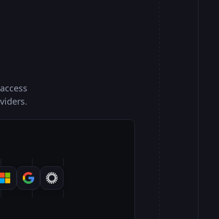
100.000%
zure Service Bus
100.000%
Silverfort Azure AD
 access
FIDO2 Service
viders.
0%
00.000%