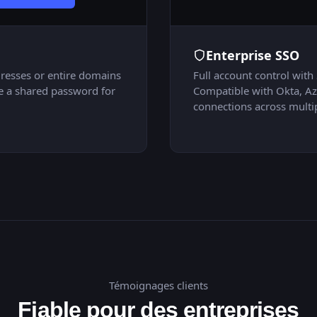
General API
Enterprise SSO
Notes Live Editing
ddresses or entire domains
Full account control wi
re a shared password for
Compatible with Okta, A
connections across multi
Search service
Tous les systèmes opé
Témoignages clients
Fiable pour des entreprises