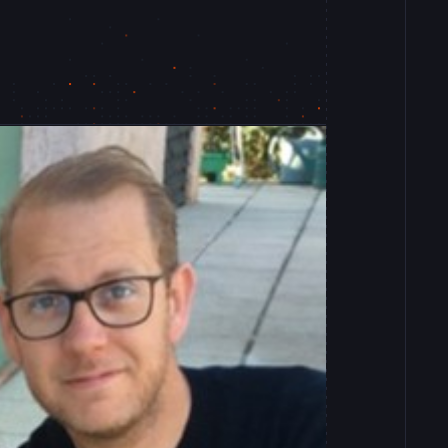
99.136%
100.000%
ript Client