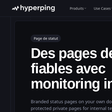
100.000%
Opérat
API
Produits
Use Cases
Opé
Site
Recevoir les mises à jour
Pôle Emploi
CNOUS - Statut étudiant
opérationnels
Page de statut
FranceConnect
99.997%
Des pages de
Opérationnel
fiables avec
100.000%
Tous les systèm
99.983%
monitoring i
oard
Runn • EU • 
99.998%
opify Gateway
Branded status pages on your own do
Runn • E
protected private pages for internal t